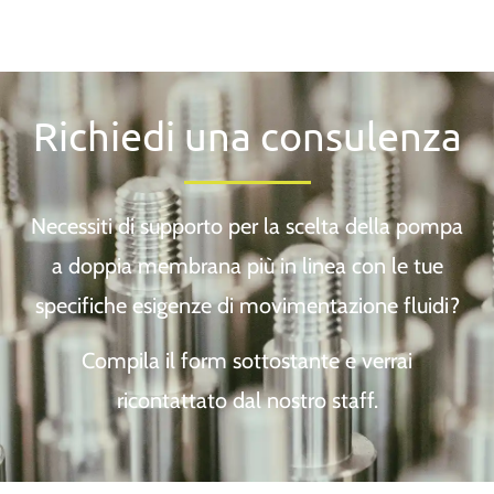
Richiedi una consulenza
Necessiti di supporto per la scelta della pompa
a doppia membrana più in linea con le tue
specifiche esigenze di movimentazione fluidi?
Compila il form sottostante e verrai
ricontattato dal nostro staff.