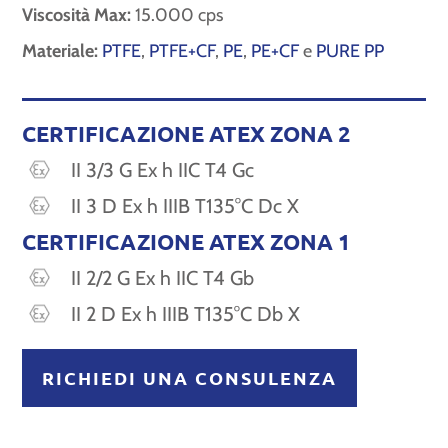
Viscosità Max:
15.000 cps
Materiale:
PTFE
,
PTFE+CF
,
PE
,
PE+CF
e
PURE PP
CERTIFICAZIONE ATEX ZONA 2
II 3/3 G Ex h IIC T4 Gc
II 3 D Ex h IIIB T135°C Dc X
CERTIFICAZIONE ATEX ZONA 1
II 2/2 G Ex h IIC T4 Gb
II 2 D Ex h IIIB T135°C Db X
RICHIEDI UNA CONSULENZA