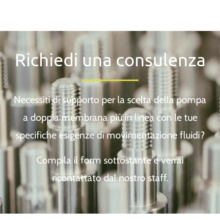
Richiedi una consulenza
Necessiti di supporto per la scelta della pompa
a doppia membrana più in linea con le tue
specifiche esigenze di movimentazione fluidi?
Compila il form sottostante e verrai
ricontattato dal nostro staff.