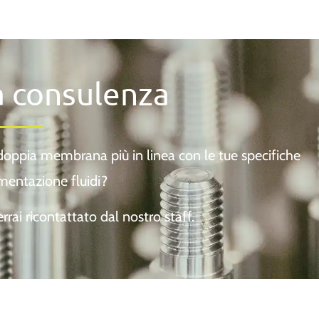
a consulenza
 doppia membrana più in linea con le tue specifiche
mentazione fluidi?
rai ricontattato dal nostro staff.