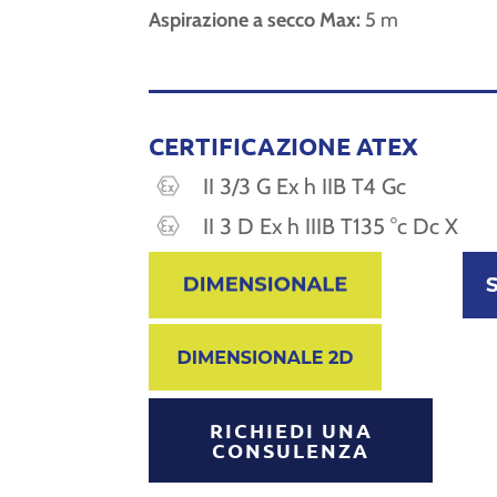
Aspirazione a secco Max:
5 m
CERTIFICAZIONE ATEX
II 3/3 G Ex h IIB T4 Gc
II 3 D Ex h IIIB T135 °c Dc X
RICHIEDI UNA
CONSULENZA