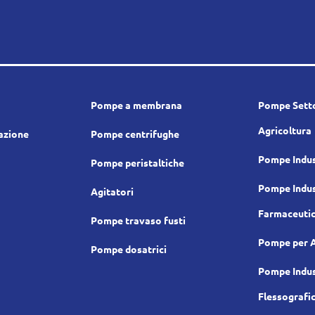
Pompe a membrana
Pompe Setto
Agricoltura
cazione
Pompe centrifughe
Pompe Indus
Pompe peristaltiche
Pompe Indus
Agitatori
Farmaceuti
Pompe travaso fusti
Pompe per 
Pompe dosatrici
Pompe Indus
Flessografi