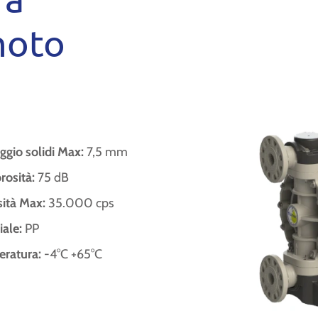
moto
ggio solidi Max:
7,5 mm
osità:
75 dB
sità Max:
35.000 cps
iale:
PP
ratura:
-4°C +65°C