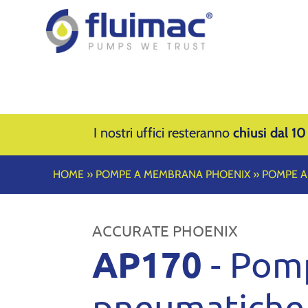
I nostri uffici resteranno
chiusi dal 10
HOME
»
POMPE A MEMBRANA PHOENIX
»
POMPE A
ACCURATE PHOENIX
AP170
- Pom
pneumatiche