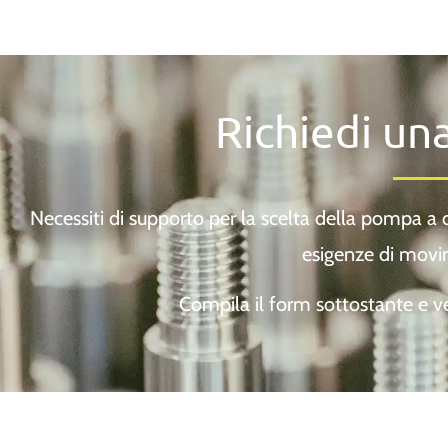
Richiedi un
Necessiti di supporto per la scelta della pompa a
esigenze di movi
Compila il form sottostante e ver