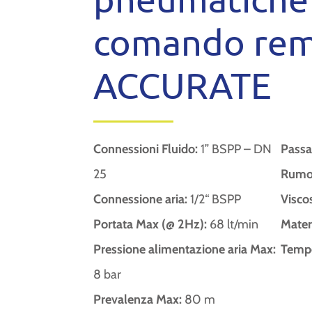
comando re
ACCURATE
Connessioni Fluido:
1” BSPP – DN
Passa
25
Rumor
Connessione aria:
1/2“ BSPP
Visco
Portata Max (@ 2Hz):
68 lt/min
Mater
Pressione alimentazione aria Max:
Tempe
8 bar
Prevalenza Max:
80 m