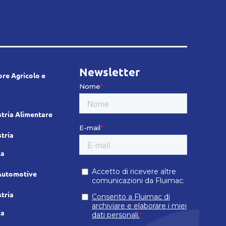
Newsletter
re Agricolo e
tria Alimentare
tria
ca
Automotive
tria
ca