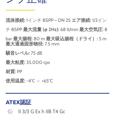
流体接続:
1インチ BSPP – DN 25
エア接続:
1/2イン
チ BSPP
最大流量 (@ 2Hz):
68 lt/min
最大空気圧:
8
bar
最大揚程:
80 m
最大吸込揚程（ドライ）:
5 m
最大通過固形物径:
7.5 mm
騒音レベル:
75 dB
最大粘度:
35.000 cps
材質:
PP
使用温度:
-4°C ～ +65°C
ATEX認証
II 3/3 G Ex h IIB T4 Gc