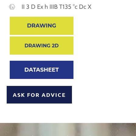
II 3 D Ex h IIIB T135 °c Dc X
ASK FOR ADVICE