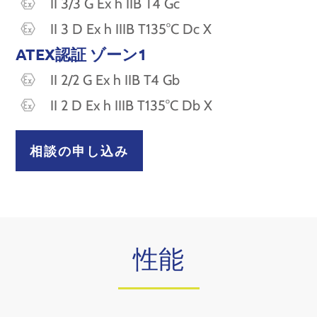
II 3/3 G Ex h IIB T4 Gc
II 3 D Ex h IIIB T135°C Dc X
ATEX認証 ゾーン1
II 2/2 G Ex h IIB T4 Gb
II 2 D Ex h IIIB T135°C Db X
相談の申し込み
性能