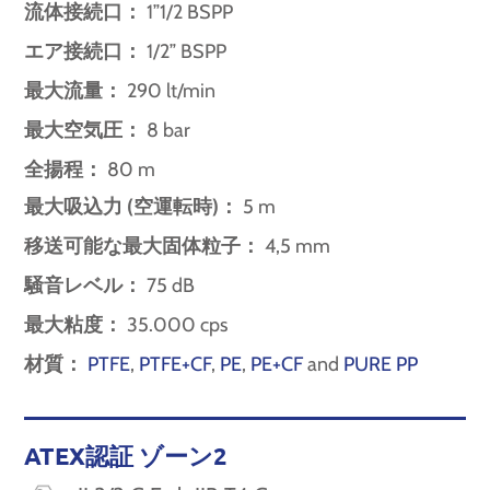
流体接続口：
1”1/2 BSPP
エア接続口：
1/2” BSPP
最大流量：
290 lt/min
最大空気圧：
8 bar
全揚程：
80 m
最大吸込力 (空運転時)：
5 m
移送可能な最大固体粒子：
4,5 mm
騒音レベル：
75 dB
最大粘度：
35.000 cps
材質：
PTFE
,
PTFE+CF
,
PE
,
PE+CF
and
PURE PP
ATEX認証 ゾーン2