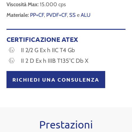
Viscosità Max:
15.000 cps
Materiale:
PP+CF
,
PVDF+CF
,
SS
e
ALU
CERTIFICAZIONE ATEX
II 2/2 G Ex h IIC T4 Gb
II 2 D Ex h IIIB T135°C Db X
RICHIEDI UNA CONSULENZA
Prestazioni