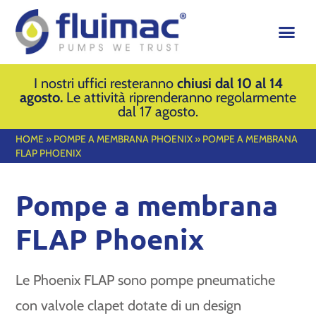
I nostri uffici resteranno
chiusi dal 10 al 14
agosto.
Le attività riprenderanno regolarmente
dal 17 agosto.
HOME
»
POMPE A MEMBRANA PHOENIX
»
POMPE A MEMBRANA
FLAP PHOENIX
Pompe a membrana
FLAP Phoenix
Le Phoenix FLAP sono pompe pneumatiche
con valvole clapet dotate di un design