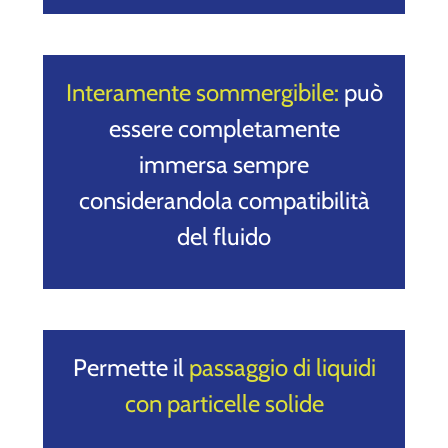
Interamente sommergibile:
può
essere completamente
immersa sempre
considerandola compatibilità
del fluido
Permette il
passaggio di liquidi
con particelle solide