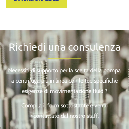
Richiedi una consulenza
Necessiti di supporto per la scelta della pompa
a centrifuga più in linea con le tue specifiche
esigenze di movimentazione fluidi?
Compila il form sottostante e verrai
ricontattato dal nostro staff.