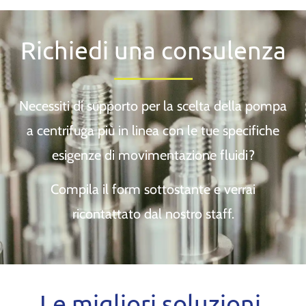
Richiedi una consulenza
Necessiti di supporto per la scelta della pompa
a centrifuga più in linea con le tue specifiche
esigenze di movimentazione fluidi?
Compila il form sottostante e verrai
ricontattato dal nostro staff.
Le migliori soluzioni,