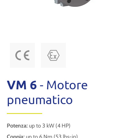
VM 6
- Motore
pneumatico
Potenza:
up to 3 kW (4 HP)
Coppia:
up to 6 Nm (53 lbs-in)