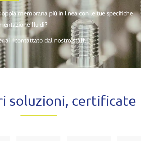
 doppia membrana più in linea con le tue specifiche
mentazione fluidi?
rai ricontattato dal nostro staff.
i soluzioni, certificate