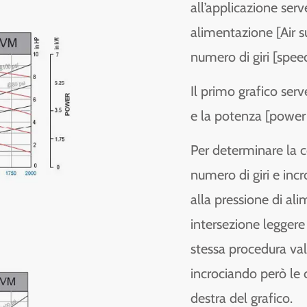
all’applicazione ser
alimentazione [Air su
numero di giri [speed
Il primo grafico ser
e la potenza [power
Per determinare la co
numero di giri e inc
alla pressione di al
intersezione leggere i
stessa procedura va
incrociando però le c
destra del grafico.