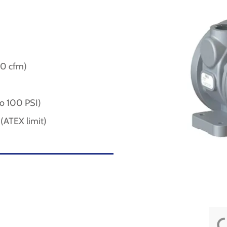
70 cfm)
to 100 PSI)
ATEX limit)