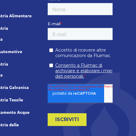
tria Alimentare
tria
ca
Automotive
tria
ca
tria Galvanica
tria Tessile
tamento Acque
tria delle