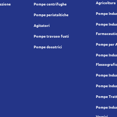
Agricoltura
cazione
Pompe centrifughe
Pompe Indus
Pompe peristaltiche
Pompe Indus
Agitatori
Farmaceuti
Pompe travaso fusti
Pompe per 
Pompe dosatrici
Pompe Indus
Flessografi
Pompe Indus
Pompe Indus
Pompe Trat
Pompe Indus
Vernici