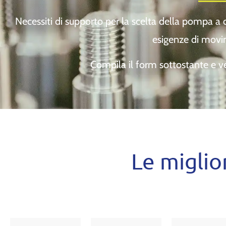
Necessiti di supporto per la scelta della pompa a
esigenze di movi
Compila il form sottostante e ver
Le miglior