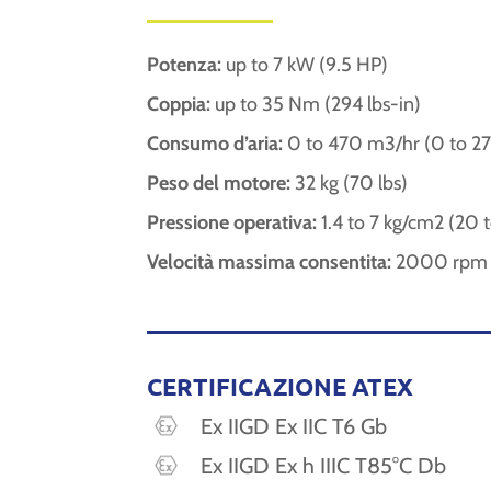
Potenza:
up to 7 kW (9.5 HP)
Coppia:
up to 35 Nm (294 lbs-in)
Consumo d’aria:
0 to 470 m3/hr (0 to 2
Peso del motore:
32 kg (70 lbs)
Pressione operativa:
1.4 to 7 kg/cm2 (20 
Velocità massima consentita:
2000 rpm (
CERTIFICAZIONE ATEX
Ex IIGD Ex IIC T6 Gb
Ex IIGD Ex h IIIC T85°C Db