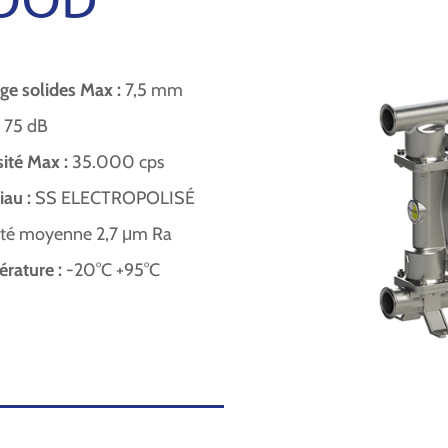
ge solides Max :
7,5 mm
:
75 dB
sité Max :
35.000 cps
iau :
SS ELECTROPOLISÉ
ité moyenne 2,7 μm Ra
rature :
-20°C +95°C