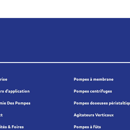
rise
Pompes à membrane
rs d'application
Pompes centrifuges
mie Des Pompes
Pompes doseuses péristaltiq
ct
Agitateurs Verticaux
ités & Foires
Pompes à fûts