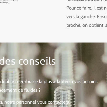
Pour ce faire, il est
vers la gauche. Ensui
proche, on obtient 
es conseils
à double membrane la plus adaptée à vos besoins
acement de fluides ?
s, notre personnel vous contactera.