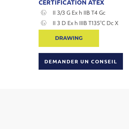
CERTIFICATION ATEX
II 3/3 G Ex h IIB T4 Gc
II 3 D Ex h IIIB T135°C Dc X
DEMANDER UN CONSEIL