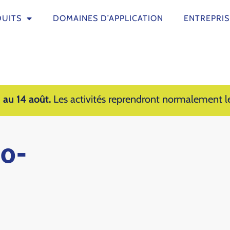
UITS
DOMAINES D’APPLICATION
ENTREPRIS
 au 14 août.
Les activités reprendront normalement le
o-