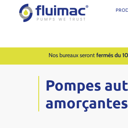
PROD
Nos bureaux seront
fermés du 10
Pompes aut
amorçantes