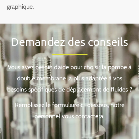
graphique.
Demandez des conseils
Vous avez besoin d’aide pour choisir la pompe à
double membrane la plus adaptée à vos
besoins spécifiques de déplacement de fluides ?
Remplissez le formulaire ci-dessous, notre
personnel vous contactera.