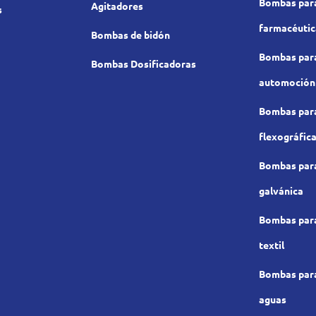
Bombas para
Agitadores
s
farmacéutic
Bombas de bidón
Bombas para 
Bombas Dosificadoras
automoción
Bombas para
flexográfic
Bombas para
galvánica
Bombas para
textil
Bombas para
aguas