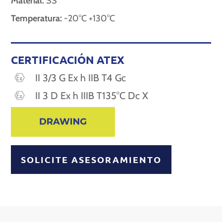
Material:
SS
Temperatura:
-20°C +130°C
CERTIFICACIÓN ATEX
II 3/3 G Ex h IIB T4 Gc
II 3 D Ex h IIIB T135°C Dc X
SOLICITE ASESORAMIENTO