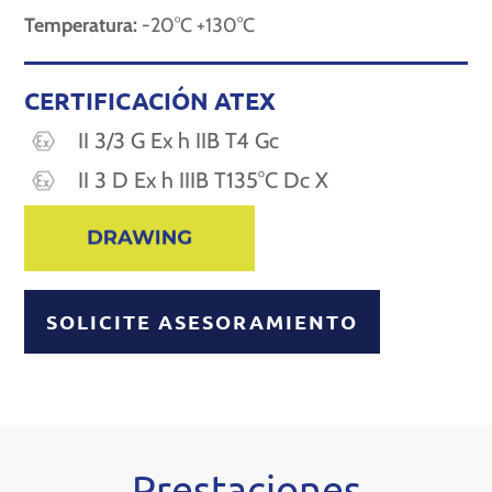
Temperatura:
-20°C +130°C
CERTIFICACIÓN ATEX
II 3/3 G Ex h IIB T4 Gc
II 3 D Ex h IIIB T135°C Dc X
SOLICITE ASESORAMIENTO
Prestaciones​