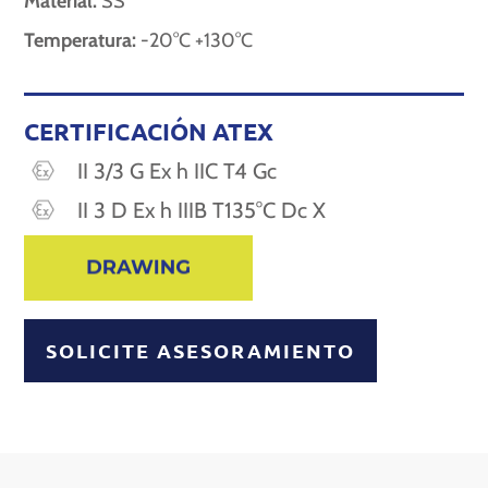
Material:
SS
Temperatura:
-20°C +130°C
CERTIFICACIÓN ATEX
II 3/3 G Ex h IIC T4 Gc
II 3 D Ex h IIIB T135°C Dc X
SOLICITE ASESORAMIENTO